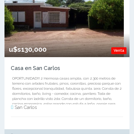
u$s130,000
Venta
Casa en San Carlos
OPORTUNIDAD!!! 2 Hermosa casas amplia, con 2.300 metros de
terreno con arboles frutales, pinos, coronillas, precioso parque con
flores, excepcional tranquilidad, fabulosa quinta. 1era: Consta de 2
dormitorios, baño, living - comedor, cocina, parrilero. Toda de
plancha con ladrillo visto 2da: Consta de un dormitorio, baño,
cocina economica, estar grande con estufa a leña, garaje para
San Carlos
dos vehiculos. Techo liviano. No dude en contactarnos 099157109 -
099332851