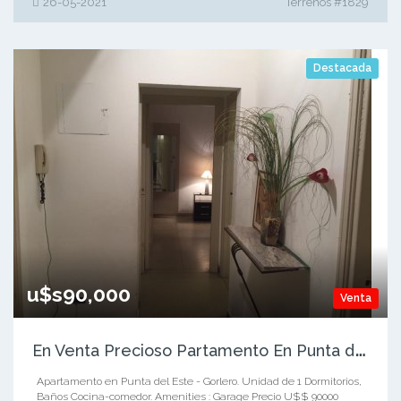
26-05-2021
Terrenos #1829
Destacada
u$s90,000
Venta
E
n Venta Precioso Partamento En Punta del Este!!
Apartamento en Punta del Este - Gorlero. Unidad de 1 Dormitorios,
Baños Cocina-comedor. Amenities : Garage Precio U$$ 90000