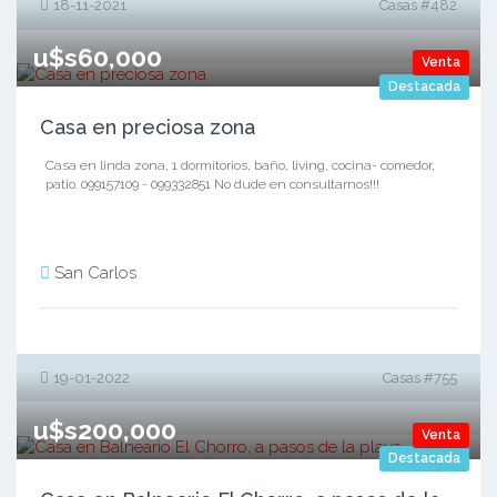
18-11-2021
Casas #482
u$s60,000
Venta
Destacada
Casa en preciosa zona
Casa en linda zona, 1 dormitorios, baño, living, cocina- comedor,
patio. 099157109 - 099332851 No dude en consultarnos!!!
San Carlos
19-01-2022
Casas #755
u$s200,000
Venta
Destacada
C
asa en Balneario El Chorro, a pasos de la playa