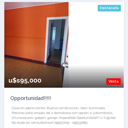
Destacada
u$s95,000
Venta
Opportunidad!!!!!
Casa en pleno centro. Buena construcción, bien iluminada.
Precioso patio amplio, de 2 dormitorios con opción a 3 dormitorios,
churrasquero, galpón, garaje. Imperdible Oportunidad!!! U S 95.000
No dude en consultarnos!! 099157109 - 099332851